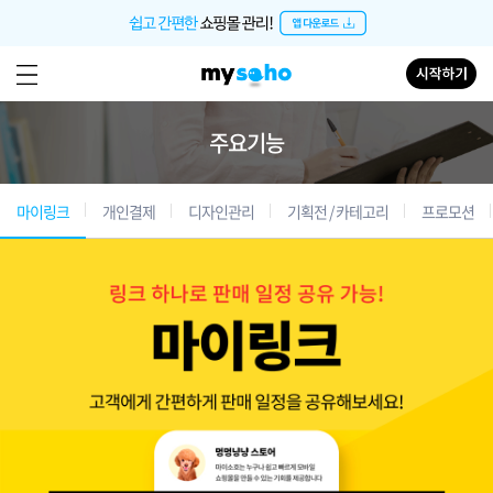
주요기능
마이링크
개인결제
디자인관리
기획전 / 카테고리
프로모션
셀럽오더