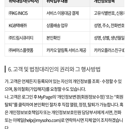
위탁대상자(수탁자)
위탁업무 내용
개인정보항목
㈜KG INICIS
서비스 이용대금 결제
고유식별번호, 신용카드 
KGB택배㈜
상품배송 업무
성명, 주소, 전화번호
㈜드림시큐리티
본인확인
성명, 성별, 생년월일, 
㈜써머스플랫폼
카카오 알림톡 서비스 제공
카카오플러스친구 ID
6. 고객 및 법정대리인의 권리와 그 행사방법
가. 고객은 언제든지 등록되어 있는 자신의 개인정보를 조회·수정할 수 있
으며, 동의철회(가입해지)를 요청할 수도 있습니다.
나. 고객은 로그인 후 MyPage의 ‘개인정보변경(회원정보수정)’ 또는 “회원
탈퇴”를 클릭하여 본인확인 절차 후 직접 열람, 정정, 탈퇴가 가능합니다. 혹
은 개인정보보호책임자 또는 개인정보보호민원 담당부서에게 서면, 전화
또는 이메일(help@mysoho.com)로 연락하시면 지체 없이 조치하겠습니
다.